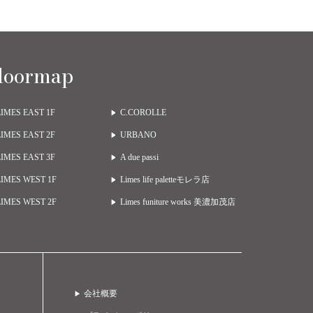
loormap
LIMES EAST 1F
C.COROLLE
LIMES EAST 2F
URBANO
LIMES EAST 3F
A due passi
LIMES WEST 1F
Limes life paletteモレラ店
LIMES WEST 2F
Limes funiture works 美濃加茂店
会社概要