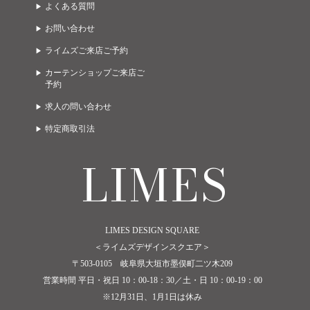
よくある質問
LIMES WEST 1F
Limes life paletteモレラ店
お問い合わせ
LIMES WEST 2F
Limes funiture works 美濃加茂店
ライムズご来店ご予約
カーテンショップご来店ご
予約
求人の問い合わせ
特定商取引法
LIMES
LIMES DESIGN SQUARE
＜ライムズデザインスクエア＞
〒503-0105 岐阜県大垣市墨俣町二ツ木209
営業時間 平日・祝日 10：00-18：30／土・日 10：00-19：00
※12月31日、1月1日は休み