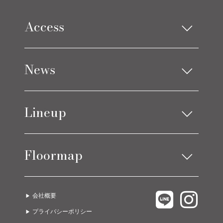
Access
Limes design square
News
Limes life paletteモレラ店
お知らせ
Lineup
ブログ
アイテムニュース
ソファ
ベッド
コーディネート実例
Floormap
チェア
ストレージ
テーブル
カーテン
LIMES EAST 1F
C.COROLLE
ラグ
オーダー家具
会社概要
LIMES EAST 2F
URBANO
ライト
グッズ
プライバシーポリシー
LIMES EAST 3F
A due passi
ゲーミング・オフィス
ガーデン