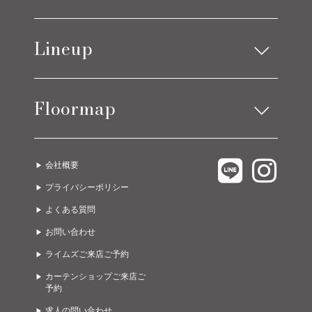
お知らせ
Lineup
ブログ
アイテムニュース
ソファ
ベッド
コーディネート実例
Floormap
チェア
ストレージ
テーブル
カーテン
LIMES EAST 1F
C.COROLLE
ラグ
オーダー家具
会社概要
LIMES EAST 2F
URBANO
ライト
グッズ
プライバシーポリシー
LIMES EAST 3F
A due passi
ゲーミング・オフィス
ガーデン
よくある質問
LIMES WEST 1F
Limes life paletteモレラ店
お問い合わせ
LIMES WEST 2F
Limes funiture works 美濃加茂店
ライムズご来店ご予約
カーテンショップご来店ご
予約
求人の問い合わせ