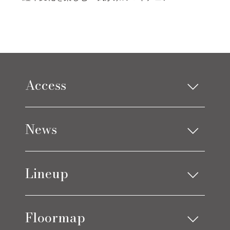
Access
Limes design square
News
Limes life paletteモレラ店
お知らせ
Lineup
ブログ
アイテムニュース
ソファ
ベッド
コーディネート実例
Floormap
チェア
ストレージ