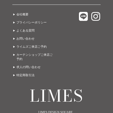
テーブル
カーテン
LIMES EAST 1F
C.COROLLE
ラグ
オーダー家具
会社概要
LIMES EAST 2F
URBANO
ライト
グッズ
プライバシーポリシー
LIMES EAST 3F
A due passi
ゲーミング・オフィス
ガーデン
よくある質問
LIMES WEST 1F
Limes life paletteモレラ店
お問い合わせ
LIMES WEST 2F
Limes funiture works 美濃加茂店
ライムズご来店ご予約
カーテンショップご来店ご
予約
求人の問い合わせ
特定商取引法
LIMES
LIMES DESIGN SQUARE