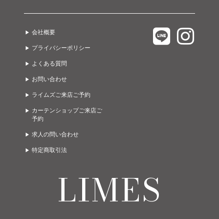
テーブル
カーテン
LIMES EAST 1F
C.COROLLE
ラグ
オーダー家具
会社概要
LIMES EAST 2F
URBANO
ライト
グッズ
プライバシーポリシー
LIMES EAST 3F
A due passi
ゲーミング・オフィス
ガーデン
よくある質問
LIMES WEST 1F
Limes life paletteモレラ店
お問い合わせ
LIMES WEST 2F
Limes funiture works 美濃加茂店
ライムズご来店ご予約
カーテンショップご来店ご
予約
求人の問い合わせ
特定商取引法
LIMES