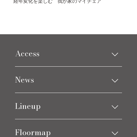
経年変化を楽しむ 我が家のマイチェア
Access
Limes design square
News
Limes life paletteモレラ店
お知らせ
Lineup
ブログ
アイテムニュース
ソファ
ベッド
コーディネート実例
Floormap
チェア
ストレージ