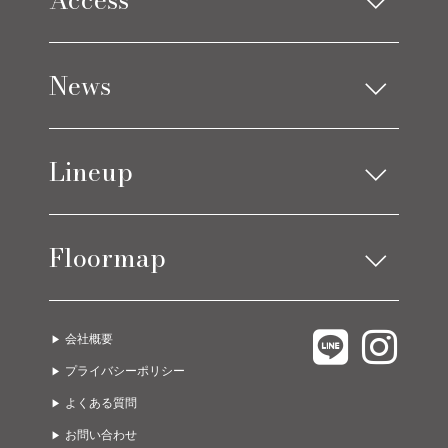
Limes design square
News
Limes life paletteモレラ店
お知らせ
Lineup
ブログ
アイテムニュース
ソファ
ベッド
コーディネート実例
Floormap
チェア
ストレージ
テーブル
カーテン
LIMES EAST 1F
C.COROLLE
ラグ
オーダー家具
会社概要
LIMES EAST 2F
URBANO
ライト
グッズ
プライバシーポリシー
LIMES EAST 3F
A due passi
ゲーミング・オフィス
ガーデン
よくある質問
LIMES WEST 1F
Limes life paletteモレラ店
お問い合わせ
LIMES WEST 2F
Limes funiture works 美濃加茂店