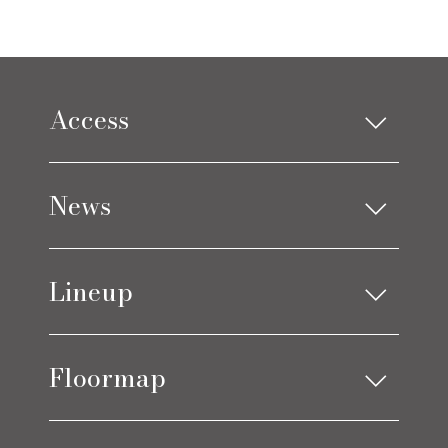
Access
Limes design square
News
Limes life paletteモレラ店
お知らせ
Lineup
ブログ
アイテムニュース
ソファ
ベッド
コーディネート実例
Floormap
チェア
ストレージ
テーブル
カーテン
LIMES EAST 1F
C.COROLLE
ラグ
オーダー家具