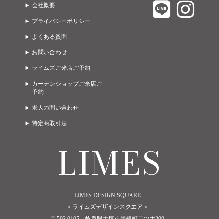
会社概要
LIMES EAST 2F
URBANO
ライト
グッズ
プライバシーポリシー
LIMES EAST 3F
A due passi
ゲーミング・オフィス
ガーデン
よくある質問
LIMES WEST 1F
Limes life paletteモレラ店
お問い合わせ
LIMES WEST 2F
Limes funiture works 美濃加茂店
ライムズご来店ご予約
カーテンショップご来店ご
予約
求人の問い合わせ
特定商取引法
LIMES
LIMES DESIGN SQUARE
＜ライムズデザインスクエア＞
〒503-0105 岐阜県大垣市墨俣町二ツ木209