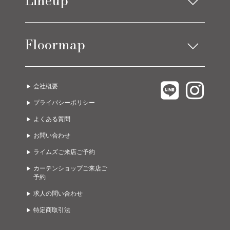
Lineup
アイテムニュース
ソファ
ベッド
コーディネート実例
Floormap
チェア
ストレージ
テーブル
カーテン
LIMES EAST 1F
C.COROLLE
ラグ
オーダー家具
会社概要
LIMES EAST 2F
URBANO
ライト
グッズ
プライバシーポリシー
LIMES EAST 3F
A due passi
ゲーミング・オフィス
ガーデン
よくある質問
LIMES WEST 1F
Limes life paletteモレラ店
お問い合わせ
LIMES WEST 2F
Limes funiture works 美濃加茂店
ライムズご来店ご予約
カーテンショップご来店ご
予約
求人の問い合わせ
特定商取引法