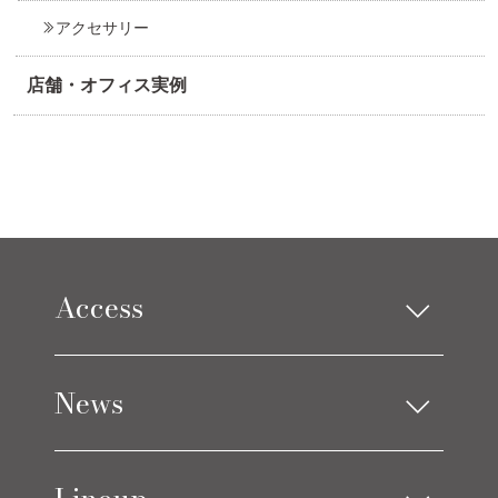
アクセサリー
店舗・オフィス実例
Access
Limes design square
News
Limes life paletteモレラ店
お知らせ
ブログ