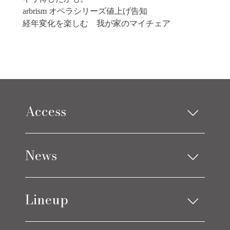
arbrism オペラシリーズ値上げ告知
経年変化を楽しむ 我が家のマイチェア
Access
Limes design square
News
Limes life paletteモレラ店
お知らせ
Lineup
ブログ
アイテムニュース
ソファ
ベッド