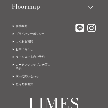
コーディネート実例
Floormap
チェア
ストレージ
テーブル
カーテン
LIMES EAST 1F
C.COROLLE
ラグ
オーダー家具
会社概要
LIMES EAST 2F
URBANO
ライト
グッズ
プライバシーポリシー
LIMES EAST 3F
A due passi
ゲーミング・オフィス
ガーデン
よくある質問
LIMES WEST 1F
Limes life paletteモレラ店
お問い合わせ
LIMES WEST 2F
Limes funiture works 美濃加茂店
ライムズご来店ご予約
カーテンショップご来店ご
予約
求人の問い合わせ
特定商取引法
LIMES