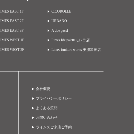
LIMES EAST 1F
C.COROLLE
LIMES EAST 2F
URBANO
LIMES EAST 3F
A due passi
LIMES WEST 1F
Limes life paletteモレラ店
LIMES WEST 2F
Limes funiture works 美濃加茂店
会社概要
プライバシーポリシー
よくある質問
お問い合わせ
ライムズご来店ご予約