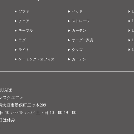
ソファ
ベッド
チェア
ストレージ
テーブル
カーテン
ラグ
オーダー家具
ライト
グッズ
ゲーミング・オフィス
ガーデン
SQUARE
ンスクエア＞
岐阜県大垣市墨俣町二ツ木209
10：00-18：30／土・日 10：00-19：00
1日は休み
6