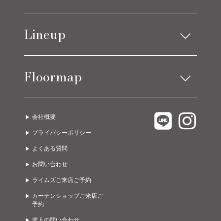
お知らせ
Lineup
ブログ
アイテムニュース
ソファ
ベッド
コーディネート実例
Floormap
チェア
ストレージ
テーブル
カーテン
LIMES EAST 1F
C.COROLLE
ラグ
オーダー家具
会社概要
LIMES EAST 2F
URBANO
ライト
グッズ
プライバシーポリシー
LIMES EAST 3F
A due passi
ゲーミング・オフィス
ガーデン
よくある質問
LIMES WEST 1F
Limes life paletteモレラ店
お問い合わせ
LIMES WEST 2F
Limes funiture works 美濃加茂店
ライムズご来店ご予約
カーテンショップご来店ご
予約
求人の問い合わせ