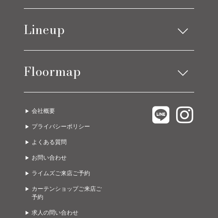
お知らせ
Lineup
ブログ
アイテムニュース
ソファ
ベッド
コーディネート実例
Floormap
チェア
ストレージ
テーブル
カーテン
LIMES EAST 1F
C.COROLLE
ラグ
オーダー家具
会社概要
LIMES EAST 2F
URBANO
ライト
グッズ
プライバシーポリシー
LIMES EAST 3F
A due passi
ゲーミング・オフィス
ガーデン
よくある質問
LIMES WEST 1F
Limes life paletteモレラ店
お問い合わせ
LIMES WEST 2F
Limes funiture works 美濃加茂店
ライムズご来店ご予約
カーテンショップご来店ご
予約
求人の問い合わせ