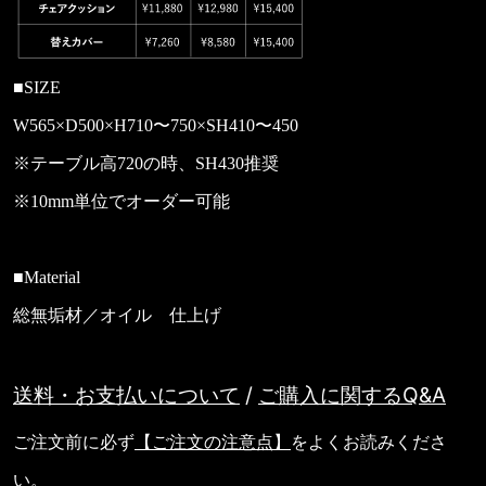
■SIZE
W565×D500×H710〜750×SH410〜450
※テーブル高720の時、SH430推奨
※10mm単位でオーダー可能
■Material
総無垢材／オイル 仕上げ
送料・お支払いについて
/
ご購入に関するQ&A
ご注文前に必ず
【ご注文の注意点】
をよくお読みくださ
い。