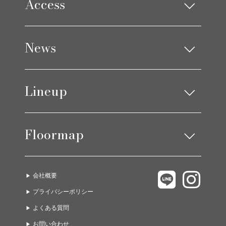
Access
Limes design square
News
Limes life paletteモレラ店
お知らせ
Lineup
ブログ
アイテムニュース
ソファ
ベッド
コーディネート実例
Floormap
チェア
ストレージ
テーブル
カーテン
LIMES EAST 1F
C.COROLLE
ラグ
オーダー家具
会社概要
LIMES EAST 2F
URBANO
ライト
グッズ
プライバシーポリシー
LIMES EAST 3F
A due passi
ゲーミング・オフィス
ガーデン
よくある質問
LIMES WEST 1F
Limes life paletteモレラ店
お問い合わせ
LIMES WEST 2F
Limes funiture works 美濃加茂店