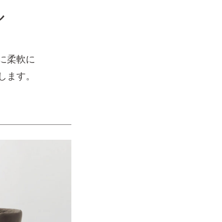
ル
に柔軟に
します。