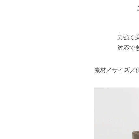
力強く
対応で
素材／サイズ／