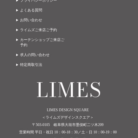
プライバシーポリシー
LIMES EAST 3F
A due passi
ゲーミング・オフィス
ガーデン
よくある質問
LIMES WEST 1F
Limes life paletteモレラ店
お問い合わせ
LIMES WEST 2F
Limes funiture works 美濃加茂店
ライムズご来店ご予約
カーテンショップご来店ご
予約
求人の問い合わせ
特定商取引法
LIMES
LIMES DESIGN SQUARE
＜ライムズデザインスクエア＞
〒503-0105 岐阜県大垣市墨俣町二ツ木209
営業時間 平日・祝日 10：00-18：30／土・日 10：00-19：00