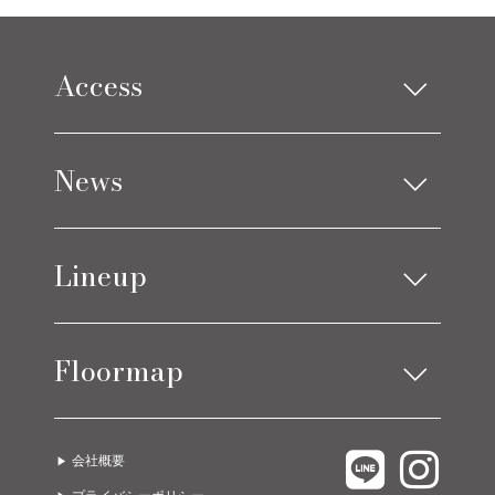
Access
Limes design square
News
Limes life paletteモレラ店
お知らせ
Lineup
ブログ
アイテムニュース
ソファ
ベッド
コーディネート実例
Floormap
チェア
ストレージ
テーブル
カーテン
LIMES EAST 1F
C.COROLLE
ラグ
オーダー家具
会社概要
LIMES EAST 2F
URBANO
ライト
グッズ